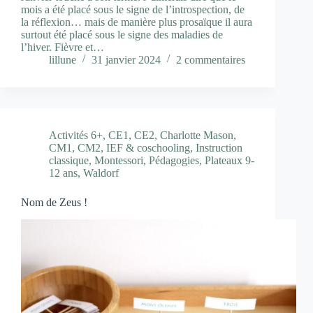
mois a été placé sous le signe de l’introspection, de
la réflexion… mais de manière plus prosaïque il aura
surtout été placé sous le signe des maladies de
l’hiver. Fièvre et…
lillune
31 janvier 2024
2 commentaires
Activités 6+
,
CE1
,
CE2
,
Charlotte Mason
,
CM1
,
CM2
,
IEF & coschooling
,
Instruction
classique
,
Montessori
,
Pédagogies
,
Plateaux 9-
12 ans
,
Waldorf
Nom de Zeus !